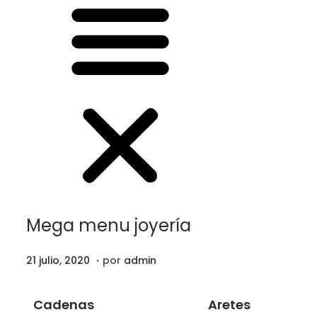
Mega menu joyería
.
P
4
21 julio, 2020
por
admin
u
m
b
a
Cadenas
Aretes