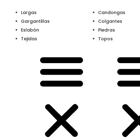
l
r
i
z
Largas
Candongas
c
o
Gargantillas
Colgantes
a
,
Eslabón
Piedras
d
2
Tejidas
Topos
o
0
e
2
l
1