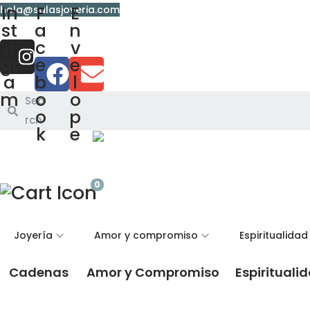
In
F
E
hola@salasjoyeria.com
st
a
n
a
c
v
gr
e
e
a
b
l
m
o
o
Sea
o
p
rch
k
e
0
Joyería
Amor y compromiso
Espiritualidad
Cadenas
Amor y Compromiso
Espirituali