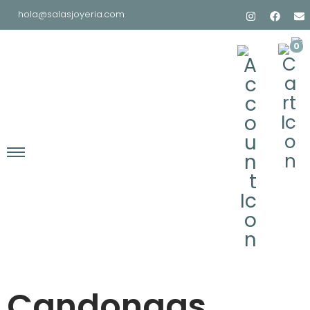
hola@salasjoyeria.com
0
Candongas