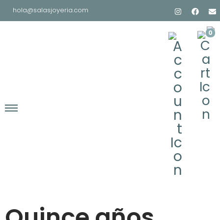
hola@salasjoyeria.com
0
Quince años